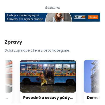
Reklama
Zpravy
Další zajímavé čtení z této kategorie.
Rencar neuspěl u Nejvyššího soudu. Vleklý spor s DPP o reklamní plochu končí
Povodně a sesuvy půdy si v Indii od začátku července vyžádaly přes 130 obětí