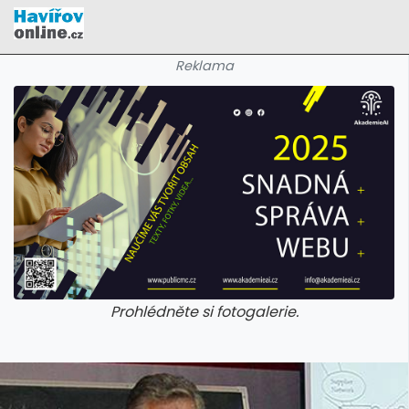
Reklama
Prohlédněte si fotogalerie.
galerie: cviky
galerie: cviky