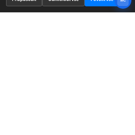
MC
INFORMACE
Hlavní stránka !
ZAJÍMAVOSTI
Kontakt
Redaktoři
PRÁVNÍ UJEDNÁNÍ