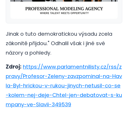
Jinak o tuto demokratickou výsadu zcela
zákonitě přijdou." Odhalil však i jiné své
názory a pohledy.
Zdroj:
https://www.parlamentnilisty.cz/rss/z
pravy/Profesor-Zeleny-zavzpominal-na-Hav
la-Byl-hrickou-v-rukou-jinych-netusil-co-se
-kolem-nej-deje-Chtel-jen-debatovat-s-ku
mpany-ve-Slavii-349539