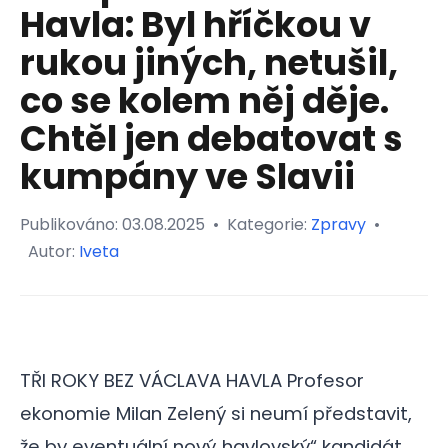
Havla: Byl hříčkou v
rukou jiných, netušil,
co se kolem něj děje.
Chtěl jen debatovat s
kumpány ve Slavii
Publikováno:
03.08.2025
•
Kategorie:
Zpravy
•
Autor:
Iveta
TŘI ROKY BEZ VÁCLAVA HAVLA Profesor
ekonomie Milan Zelený si neumí představit,
že by eventuální nový„havlovský“ kandidát