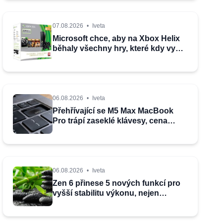
07.08.2026
•
Iveta
Microsoft chce, aby na Xbox Helix
běhaly všechny hry, které kdy vyšly
pro Xbox
06.08.2026
•
Iveta
Přehřívající se M5 Max MacBook
Pro trápí zaseklé klávesy, cena
opravy je $895
06.08.2026
•
Iveta
Zen 6 přinese 5 nových funkcí pro
vyšší stabilitu výkonu, nejen
herního