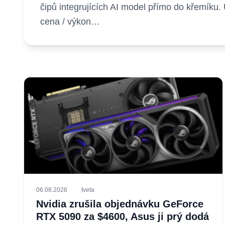
čipů integrujících AI model přímo do křemík
cena / výkon…
06.08.2026
Iveta
Nvidia zrušila objednávku GeForce
RTX 5090 za $4600, Asus ji prý dodá