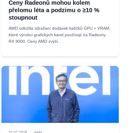
Ceny Radeonů mohou kolem
přelomu léta a podzimu o ≥10 %
stoupnout
AMD odložila zdražení dodávek balíčků GPU + VRAM,
které výrobci grafických karet používají na Radeony
RX 9000. Ceny AMD zvýší...
31.07.2026
Iveta