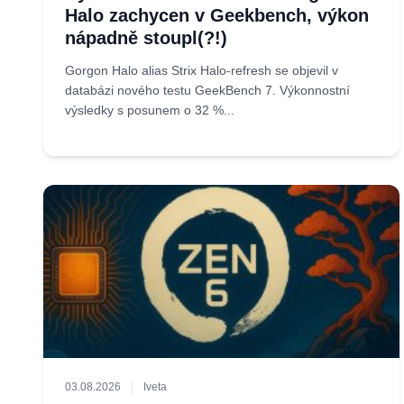
Halo zachycen v Geekbench, výkon
nápadně stoupl(?!)
Gorgon Halo alias Strix Halo-refresh se objevil v
databázi nového testu GeekBench 7. Výkonnostní
výsledky s posunem o 32 %...
03.08.2026
Iveta