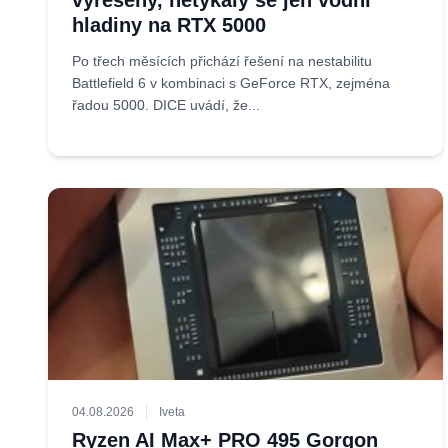
vyřešeny, netýkaly se jen vodní
hladiny na RTX 5000
Po třech měsících přichází řešení na nestabilitu
Battlefield 6 v kombinaci s GeForce RTX, zejména
řadou 5000. DICE uvádí, že...
04.08.2026
Iveta
Ryzen AI Max+ PRO 495 Gorgon