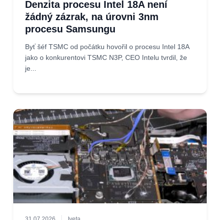
Denzita procesu Intel 18A není
žádný zázrak, na úrovni 3nm
procesu Samsungu
Byť šéf TSMC od počátku hovořil o procesu Intel 18A
jako o konkurentovi TSMC N3P, CEO Intelu tvrdil, že
je...
31.07.2026
Iveta