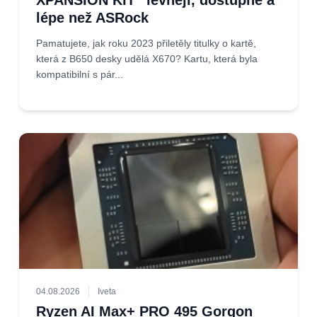
XPANSION KIT“ levněji, dostupně a
lépe než ASRock
Pamatujete, jak roku 2023 přiletěly titulky o kartě,
která z B650 desky udělá X670? Kartu, která byla
kompatibilní s pár...
04.08.2026
Iveta
Ryzen AI Max+ PRO 495 Gorgon