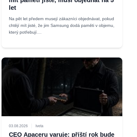
mít paměti jisté, musí objednat na 5
let
Na pět let předem musejí zákazníci objednávat, pokud
chtějí mít jisté, že jim Samsung dodá paměti v objemu,
který potřebují....
03.08.2026
Iveta
CEO Apaceru varuje: příští rok bude