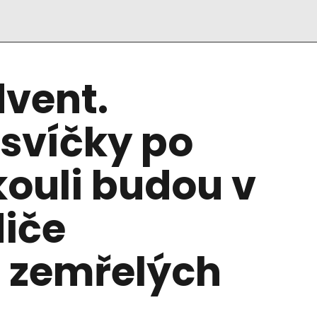
dvent.
svíčky po
ouli budou v
diče
 zemřelých