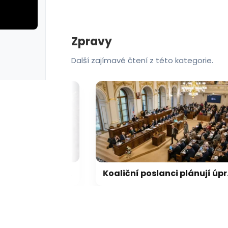
Zpravy
rie: cviky
galerie: cviky
Další zajímavé čtení z této kategorie.
Lékaři v Ostravě ošetřili už patnáct lidí pokousaných netopýry
Koaliční poslanci plánují úpravu novely zmírňující pravidla pro střet zájmů