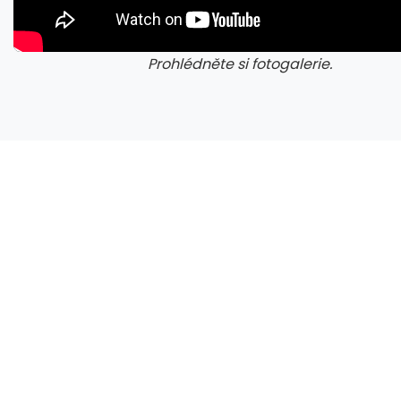
Prohlédněte si fotogalerie.
galerie: cviky
gale
Český snímek Volklore má studentského Oscara, zabojuje o cenu za krátký film