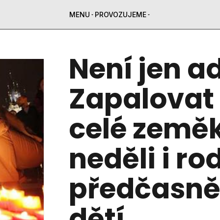
MENU
PROVOZUJEME
Není jen a
Zapalovat 
celé zeměk
neděli i ro
předčasně
dětí