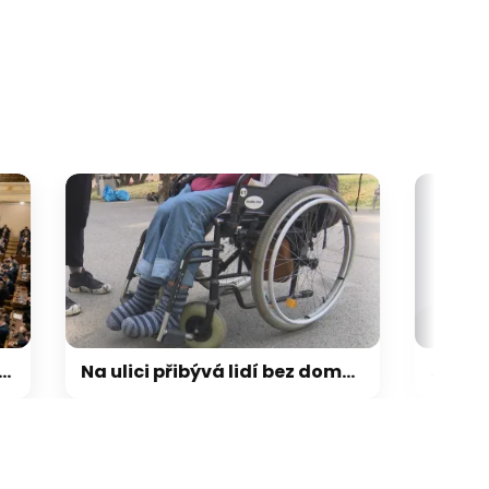
galerie: cviky
Na ulici přibývá lidí bez domova, kteří jsou na vozíku