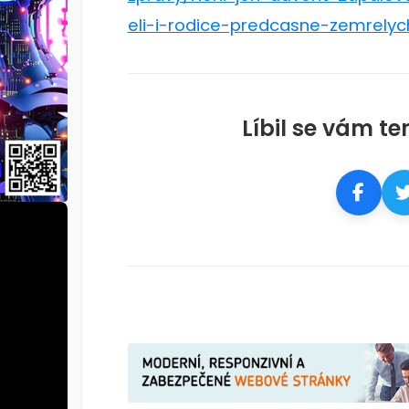
eli-i-rodice-predcasne-zemrelyc
Líbil se vám te