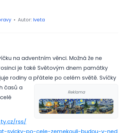
pravy
•
Autor:
Iveta
 svíčku na adventním věnci. Možná že ne
 prosinci je také Světovým dnem památky
juje rodiny a přátele po celém světě.
Svíčky
ch časů a
Reklama
 celé
ty.cz/rss/
at-svicky-po-cele-zemekouli-budou-v-ned