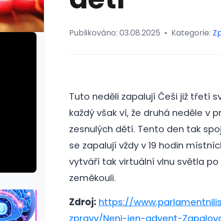
Publikováno:
03.08.2025
•
Kategorie:
Z
Tuto neděli zapalují Češi již třetí
každý však ví, že druhá neděle v
zesnulých dětí. Tento den tak spo
se zapalují vždy v 19 hodin místní
vytváří tak virtuální vlnu světla po
zeměkouli.
Zdroj:
https://www.parlamentnilis
zpravy/Neni-jen-advent-Zapalov