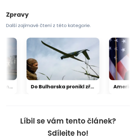
Zpravy
Další zajímavé čtení z této kategorie.
Tisza nominovala na maďarského prezidenta bývalého šéfa nejvyššího soudu
Do Bulharska pronikl zřejmě ukrajinský dron, explodoval kilometr od plynovodu
Líbil se vám tento článek?
Sdílejte ho!