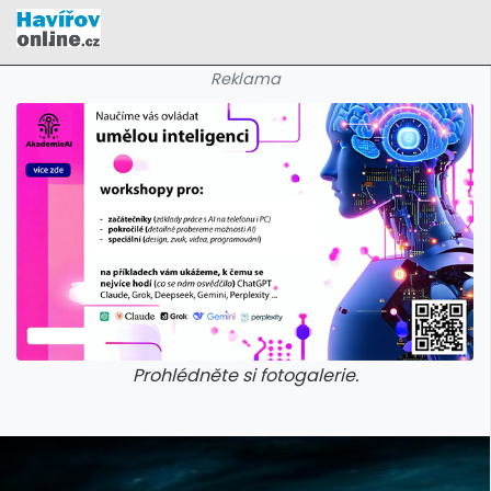
Reklama
Prohlédněte si fotogalerie.
galerie: cviky
galerie: cviky