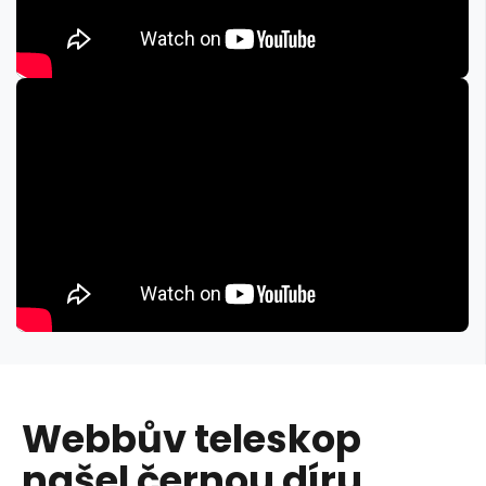
Webbův teleskop
našel černou díru,