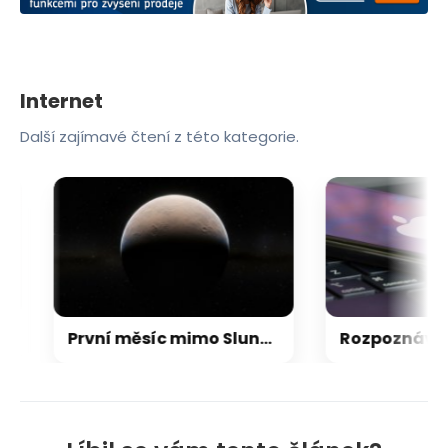
Internet
Další zajímavé čtení z této kategorie.
První měsíc mimo Sluneční soustavu: Vědci možná objevili výjimečný systém