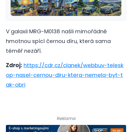
V galaxii MRG-M0138 našli mimořádně
hmotnou spící černou díru, která sama
téměř nezáří.
Zdroj:
https://cdr.cz/clanek/webbuv-telesk
op-nasel-cernou-diru-ktera-nemela-byt-t
ak-obri
Reklama