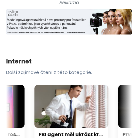
Reklama
Internet
Další zajímavé čtení z této kategorie.
Napětí kolem GTA 6 roste. Srpen může přinést třetí trailer i první gameplay
FBI agent měl ukrást kryptoměny za milion dolarů. Usvědčil ho ChatGPT