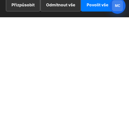
Přizpůsobit
Odmítnout vše
Povolit vše
MC
INFORMACE
Hlavní stránka !
ZAJÍMAVOSTI
Kontakt
Redaktoři