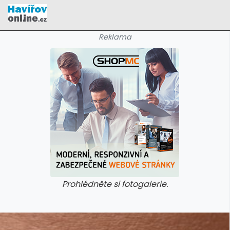
Reklama
Prohlédněte si fotogalerie.
galerie: cviky
galerie: cviky