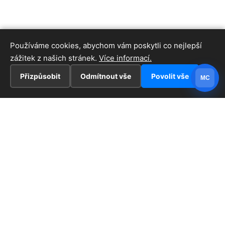
Používáme cookies, abychom vám poskytli co nejlepší
zážitek z našich stránek.
Více informací.
Přizpůsobit
Odmítnout vše
Povolit vše
MC