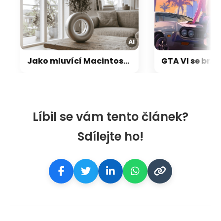
Jako mluvící Macintosh: OpenAI a Jony Ive chystají přelomový repráček, který bude reagovat i pohybem
Líbil se vám tento článek?
Sdílejte ho!