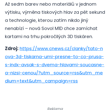
Až sedm barev nebo materiálů v jednom
výtisku, výměna tiskových hlav za pět sekund
a technologie, kterou zatím nikdo jiný
nenabízí – nová Sovol M1D chce zamíchat
kartami na trhu pokročilých 3D tiskáren.
Zdroj:
https://www.cnews.cz/clanky/tato-n
ova-3d-tiskarna-umi-presne-to-co-prusa-
s-indx-avsak-s-dvema-hlavami-soucasne-
a-nizsi-cenou/?utm_source=rss&utm_me
dium=text&utm_campaign=rss
Reklama